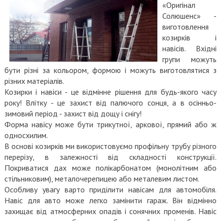
«Оригінал
Солюшенс» -
виготовлення
козирків і
навісів. Вхідні
групи можуть
бути різні за кольором, формою і можуть виготовлятися з
різних матеріалів.
Козирки і навіси - це відмінне рішення для будь-якого часу
року! Влітку - це захист від палючого сонця, а в осінньо-
зимовий період - захист від дощу і снігу!
Форма навісу може бути трикутної, аркової, прямий або ж
односхилим.
В основі козирків ми використовуємо профільну трубу різного
перерізу, в залежності від складності конструкції.
Покриватися дах може полікарбонатом (монолітним або
стільниковим), металочерепицею або металевим листом.
Особливу увагу варто приділити навісам для автомобіля.
Навіс для авто може легко замінити гараж. Він відмінно
захищає від атмосферних опадів і сонячних променів. Навіс