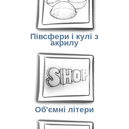
Півсфери і кулі з
акрилу
Об'ємні літери