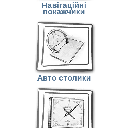
Навігаційні
покажчики
Авто столики