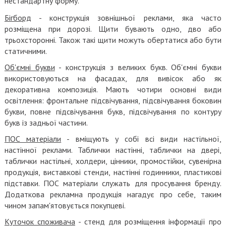
нестандартну форму.
Бігборд
- конструкція зовнішньої реклами, яка часто
розміщена при дорозі. Щити бувають одно, дво або
трьохсторонні. Також такі щити можуть обертатися або бути
статичними.
Об'ємні букви
- конструкція з великих букв. Об'ємні букви
використовуються на фасадах, для вивісок або як
декоративна композиція. Мають чотири основні види
освітлення: фронтальне підсвічування, підсвічування боковин
букви, повне підсвічування букв, підсвічування по контуру
букв із задньої частини.
ПОС матеріали
- вміщують у собі всі види настільної,
настінної реклами. Таблички настінні, таблички на двері,
таблички настільні, холдери, цінники, промостійки, сувенірна
продукція, виставкові стенди, настінні годинники, пластикові
підставки. ПОС матеріали служать для просування бренду.
Додаткова рекламна продукція нагадує про себе, таким
чином запам'ятовується покупцеві.
Куточок споживача
- стенд для розміщення інформації про