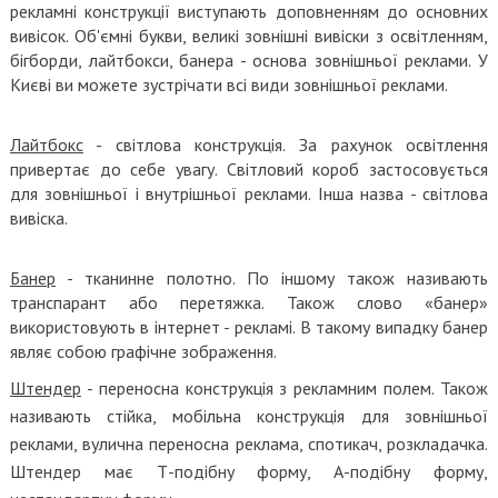
рекламні конструкції виступають доповненням до основних
вивісок. Об'ємні букви, великі зовнішні вивіски з освітленням,
бігборди, лайтбокси, банера - основа зовнішньої реклами. У
Києві ви можете зустрічати всі види зовнішньої реклами.
Лайтбокс
- світлова конструкція. За рахунок освітлення
привертає до себе увагу. Світловий короб застосовується
для зовнішньої і внутрішньої реклами. Інша назва - світлова
вивіска.
Банер
- тканинне полотно. По іншому також називають
транспарант або перетяжка. Також слово «банер»
використовують в інтернет - рекламі. В такому випадку банер
являє собою графічне зображення.
Штендер
- переносна конструкція з рекламним полем. Також
називають стійка, мобільна конструкція для зовнішньої
реклами, вулична переносна реклама, спотикач, розкладачка.
Штендер має Т-подібну форму, А-подібну форму,