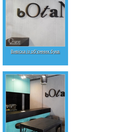
Вивіска із об'ємних букв