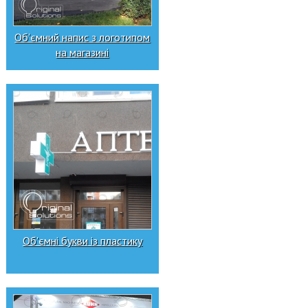
Об'ємний напис з логотипом
на магазині
Об'ємні букви із пластику