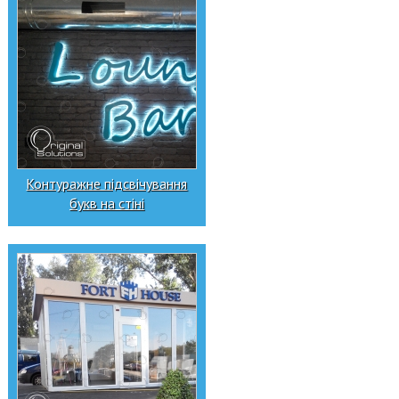
Контуражне підсвічування
букв на стіні