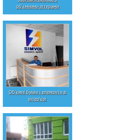
об'ємними літерами
Об'ємні букви і елементи в
інтер'єрі