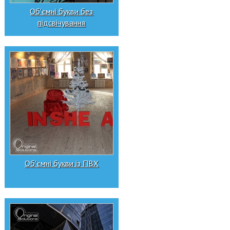
Об'ємні букви без
підсвічування
Об'ємні букви із ПВХ