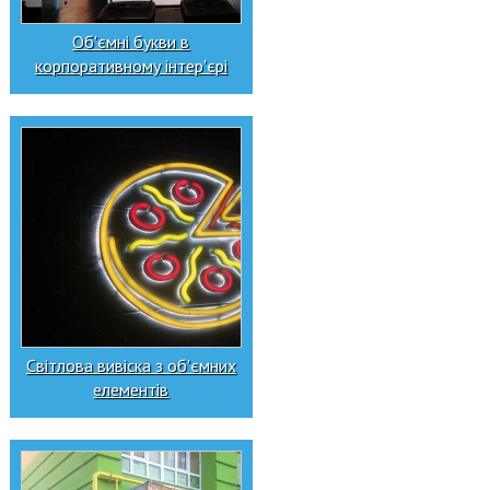
Об'ємні букви в
корпоративному інтер'єрі
Світлова вивіска з об'ємних
елементів