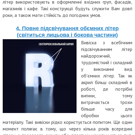
літер використовують в оформленні вхідних груп, фасадів,
магазинів і кафе. Такі конструкції будуть служити Вам довгі
роки, а також мати стійкість до погодних умов.
4. Повне підсвічування обємних літер
(світиться лицьова і бокова частини)
Вивіска з всебічним
підсвічуванням літер
найдорожчий,
трудомісткий і складний
у виконанні вид
об'ємних літер. Так як
акрил більш складний в
роботі, де потрібні
вигини, тому
витрачається трохи
більше часу для
обробки цього
матеріалу. Такі вивіски рідко користується попитом. Ще один
момент полягає в тому, що через кілька років всередині