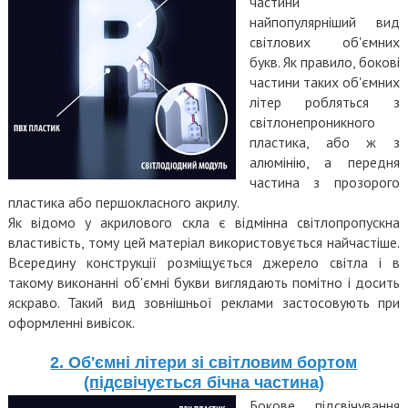
частини
найпопулярніший вид
світлових об'ємних
букв. Як правило, бокові
частини таких об'ємних
літер робляться з
світлонепроникного
пластика, або ж з
алюмінію, а передня
частина з прозорого
пластика або першокласного акрилу.
Як відомо у акрилового скла є відмінна світлопропускна
властивість, тому цей матеріал використовується найчастіше.
Всередину конструкції розміщується джерело світла і в
такому виконанні об'ємні букви виглядають
помітно і
досить
яскраво. Такий вид зовнішньої реклами застосовують при
оформленні вивісок.
2. Об'ємні літери зі світловим бортом
(підсвічується бічна частина)
Бокове підсвічування