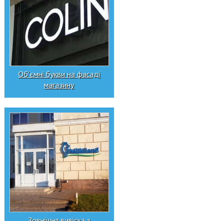
Об'ємні букви на фасаді
магазину
Зовнішня вивіска з