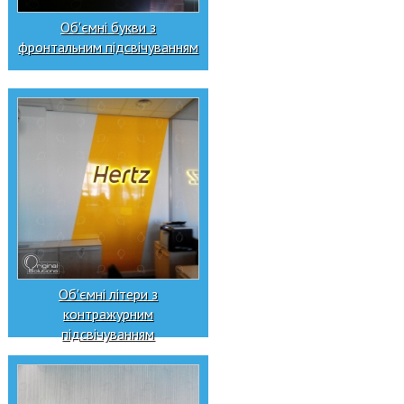
Об'ємні букви з
фронтальним підсвічуванням
Об'ємні літери з
контражурним
підсвічуванням