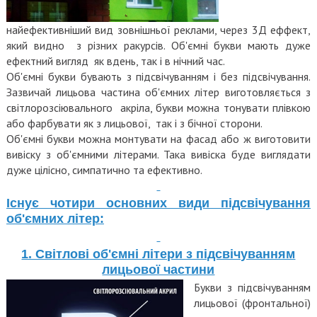
найефективніший вид зовнішньої реклами, через 3Д еффект,
який видно з різних ракурсів. Об'ємні букви мають дуже
ефектний вигляд як вдень, так і в нічний час.
Об'ємні букви бувають з підсвічуванням і без підсвічування.
Зазвичай лицьова частина об'ємних літер виготовляється з
світлорозсіювального акріла, букви можна тонувати плівкою
або фарбувати як з лицьової, так і з бічної сторони.
Об'ємні букви можна монтувати на фасад або ж виготовити
вивіску з об'ємними літерами. Така вивіска буде виглядати
дуже цілісно, симпатично та ефективно.
Існує чотири основних види підсвічування
об'ємних лiтер:
1. Світлові об'ємні літери з підсвічуванням
лицьової частини
Букви з підсвічуванням
лицьової (фронтальної)