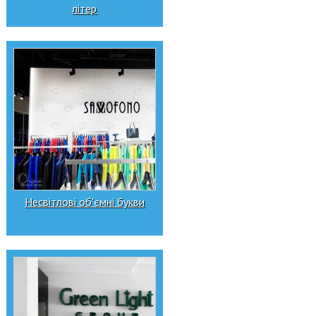
літер
Несвітлові об'ємні букви