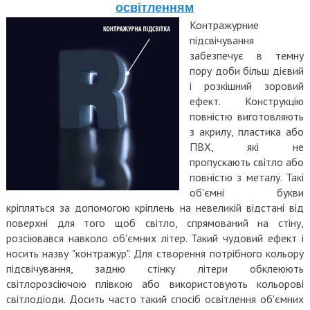
освітленням
Контражурние
підсвічування
забезпечує в темну
пору доби більш дієвий
і розкішний зоровий
ефект. Конструкцію
повністю виготовляють
з акрилу, пластика або
ПВХ, які не
пропускають світло або
повністю з металу. Такі
об'ємні букви
кріпляться за допомогою кріплень на невеликій відстані від
поверхні для того щоб світло, спрямований на стіну,
розсіювався навколо об'ємних літер. Такий чудовий ефект і
носить назву "контражур". Для створення потрібного кольору
підсвічування, задню стінку літери обклеюють
світлорозсіючою плівкою або використовують кольорові
світлодіоди. Досить часто такий спосіб освітлення об'ємних