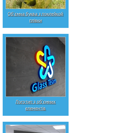
Об'ємна буква з поклейкой
плівки
Логотип з об'ємних
елементів