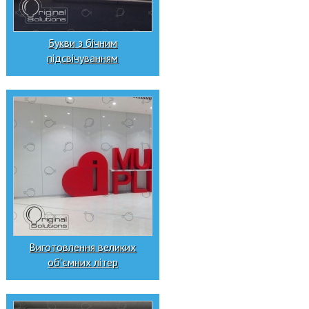
Букви з бічним
підсвічуванням
Виготовлення великих
об'ємних літер