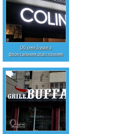
Об'ємні букви з
фронтальним освітленням