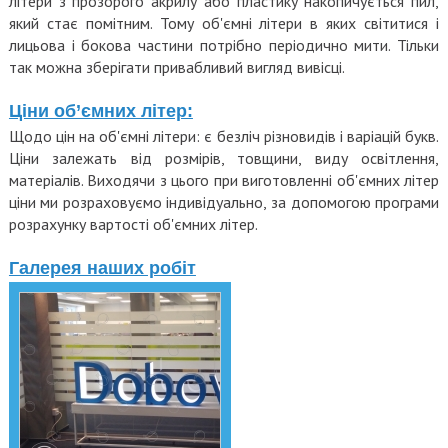
літери з прозорого акрилу або пластику накопичується пил,
який стає помітним. Тому об'ємні літери в яких світитися і
лицьова і бокова частини потрібно періодично мити. Тільки
так можна зберігати привабливий вигляд вивісці.
Ціни об’ємних літер:
Щодо цін на об'ємні літери: є безліч різновидів і варіацій букв.
Ціни залежать від розмірів, товщини, виду освітлення,
матеріалів. Виходячи з цього при виготовленні об'ємних літер
ціни ми розраховуємо індивідуально, за допомогою програми
розрахунку вартості об'ємних літер.
Галерея наших робіт