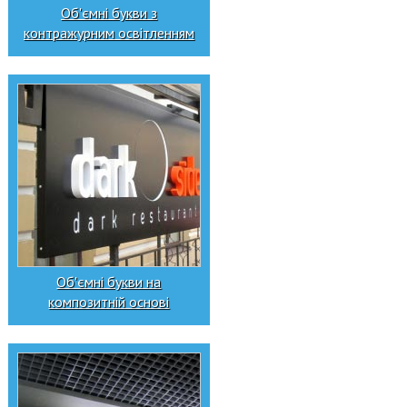
Об'ємні букви з
контражурним освітленням
Об'ємні букви на
композитній основі