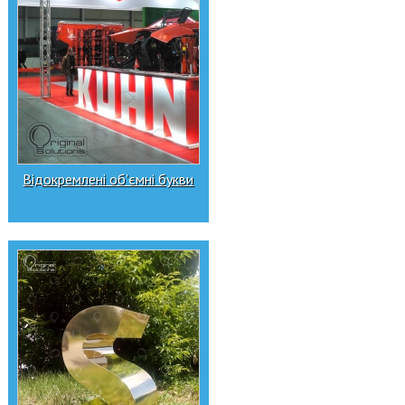
Відокремлені об'ємні букви