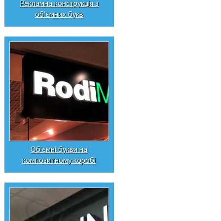
Рекламна конструкція з
об'ємних букв
Об'ємні букви на
композитному коробі