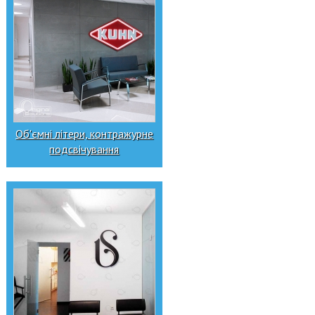
Об'ємні літери, контражурне
подсвічування