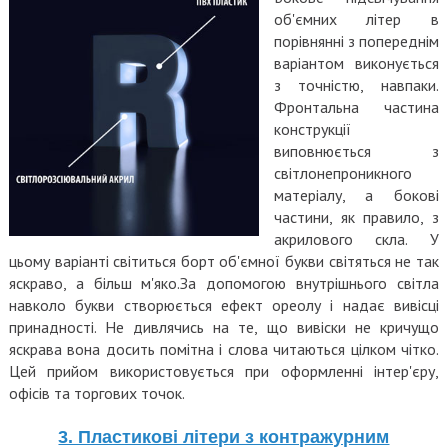
об'ємних літер в
порівнянні з попереднім
варіантом виконується
з точністю, навпаки.
Фронтальна частина
конструкції
виповнюється з
світлонепроникного
матеріалу, а бокові
частини, як правило, з
акрилового скла. У
цьому варіанті світиться борт об'ємної букви світяться не так
яскраво, а більш м'яко.За допомогою внутрішнього світла
навколо букви створюється ефект ореолу і надає вивісці
принадності. Не дивлячись на те, що вивіски не кричущо
яскрава вона досить помітна і слова читаються цілком чітко.
Цей прийом використовується при оформленні інтер'єру,
офісів та торгових точок.
3. Пластикові літери з контражурним