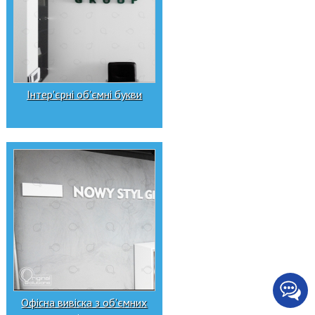
Інтер'єрні об'ємні букви
Офісна вивіска з об'ємних