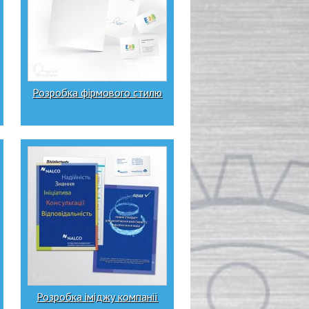
Розробка фірмового стилю
Розробка іміджу компанії