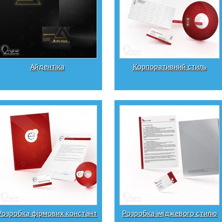
Айдентіка
Корпоративний стиль
Розробка фірмових констант
Розробка іміджевого стилю