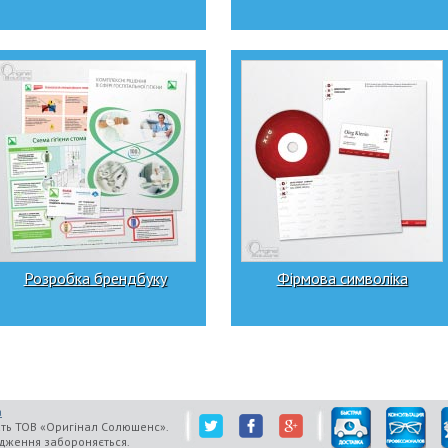
Розробка брендбуку
Фірмова символіка
а
ать ТОВ «Оригінал Солюшенс».
одження забороняється.