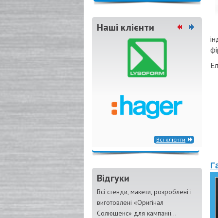
Наші клієнти
ін
фі
Ел
Всі клієнти
Г
Відгуки
Всі стенди, макети, розроблені і
виготовлені «Оригінал
Солюшенс» для кампанії...