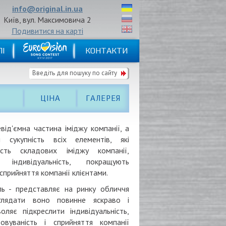
info@original.in.ua
Київ, вул. Максимовича 2
Подивитися на карті
I
КОНТАКТИ
ЦІНА
ГАЛЕРЕЯ
евід'ємна частина
іміджу компанії,
а
і сукупність
всіх елементів
,
які
сть
складових іміджу
компанії
,
 індивідуальність
, покращують
 сприйняття
компанії
клієнтами.
ль -
представляє на ринку
обличчя
лядати
воно повинне
яскраво і
воляє
підкреслити індивідуальність
,
товуваність і сприйняття
компанії