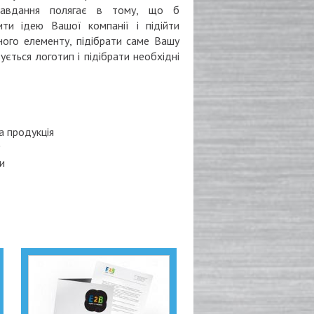
авдання полягає
в
тому, що б
ити
ідею
Вашої компанії
і підійти
ного елементу
, підібрати
саме Вашу
вується
логотип
і
підібрати необхідні
а продукція
и