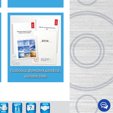
Розробка фірмових шрифтів,
колористики