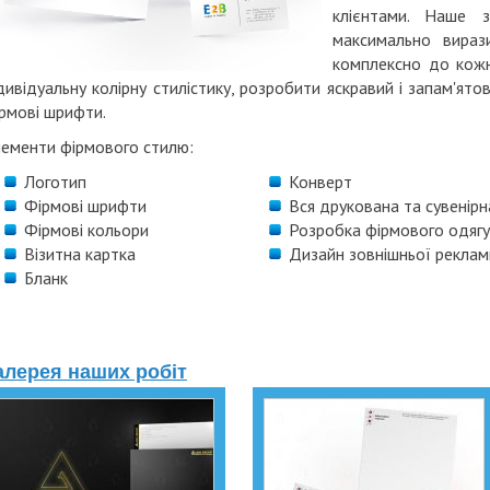
клієнтами.
Наше з
максимально
вираз
комплексно
до кож
дивідуальну
колірну
стилістику
, розробити
яскравий і запам'ято
рмові
шрифти
.
ементи фірмового стилю
:
Логотип
Конверт
Фірмові
шрифти
Вся друкована та сувенірн
Фірмові кольори
Розробка фірмового одягу
Візитна картка
Дизайн зовнішньої реклам
Бланк
алерея наших робіт