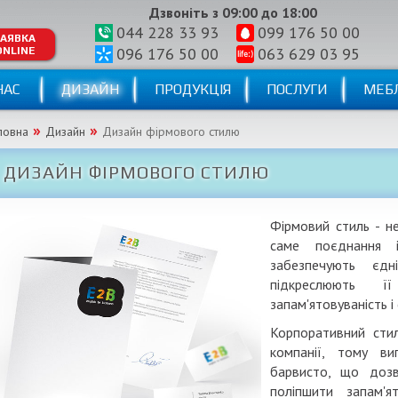
Дзвоніть з 09:00 до 18:00
044 228 33 93
099 176 50 00
АЯВКА
096 176 50 00
063 629 03 95
ONLINE
НАС
ДИЗАЙН
ПРОДУКЦІЯ
ПОСЛУГИ
МЕБЛ
ловна
Дизайн
Дизайн фірмового стилю
ДИЗАЙН ФІРМОВОГО СТИЛЮ
Фірмовий
стиль -
н
саме поєднання
забезпечують
єдні
підкреслюють
її
запам'ятовуваність і
Корпоративний
сти
компанії
,
тому виг
барвисто,
що
доз
поліпшити
запам'я