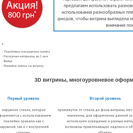
предлагаем использовать разно
использования разнообразных пле
диодов, чтобы витрина выглядела м
внимание по
*
-
Подготовка стандартного макета
- Расходные материалы до 1 кв.м
- Выезд
- Поклейка пленки на витрину
3D витрины, многоуровневое оформ
Первый уровень
Второй уровень
наружное стекло, которое
промежуток от стекла до фона витрины, мест
формляется с использованием
манекены, для оформления данной з
поклейки оракала как с
используем освещение и разные мате
наружной, так и с внутренней
возможны привлекающие надписи и о
стороны.
объекты.