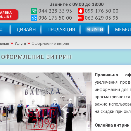
Звоните с 09:00 до 18:00
044 228 33 93
099 176 50 00
АЯВКА
096 176 50 00
063 629 03 95
ONLINE
АС
ДИЗАЙН
ПРОДУКЦИЯ
УСЛУГИ
МЕБЕЛ
авная
Услуги
Оформление витрин
ОФОРМЛЕНИЕ ВИТРИН
Правильно о
увеличения прод
информации для 
просматривается
важно использов
на скидки при ок
Оклейка витрин