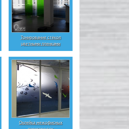
Тонирование стёкол
цветными пленками
Оклейка межофисных
перегородок