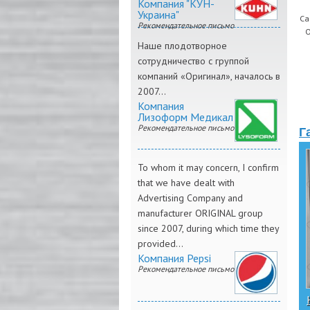
Компания "КУН-
Украина"
Са
Рекомендательное письмо
О
Наше плодотворное
сотрудничество с группой
компаний «Оригинал», началось в
2007...
Компания
Лизоформ Медикал
Рекомендательное письмо
Г
To whom it may concern, I confirm
that we have dealt with
Advertising Company and
manufacturer ORIGINAL group
since 2007, during which time they
provided...
Компания Pepsi
Рекомендательное письмо