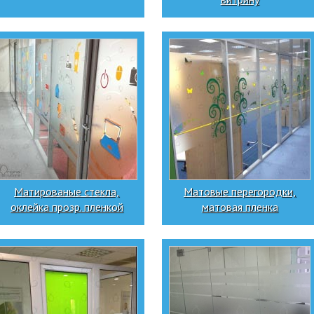
Матированые стекла,
Матовые перегородки,
оклейка прозр. пленкой
матовая пленка