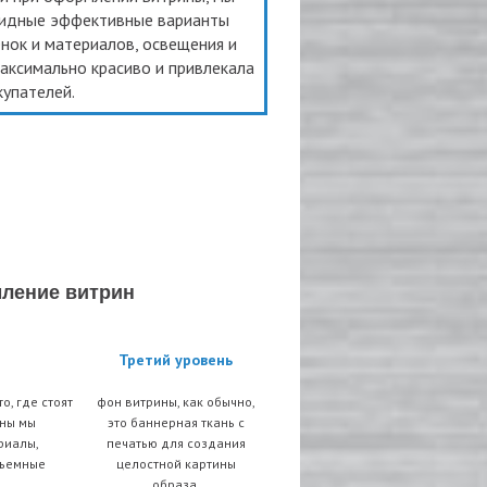
видные эффективные варианты
нок и материалов, освещения и
аксимально красиво и привлекала
купателей.
ление витрин
Третий уровень
о, где стоят
фон витрины, как обычно,
оны мы
это баннерная ткань с
риалы,
печатью для создания
бъемные
целостной картины
образа.