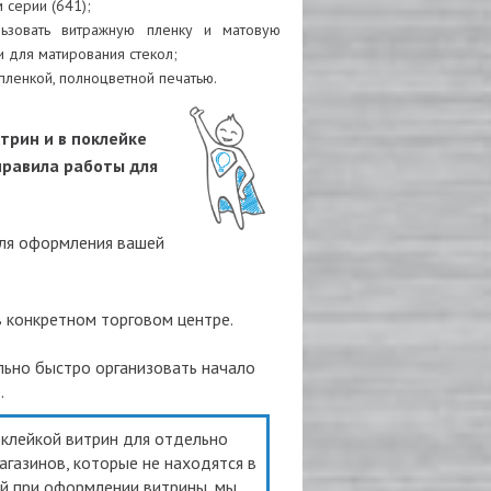
 серии (641);
ьзовать витражную пленку и матовую
и для матирования стекол;
пленкой, полноцветной печатью.
трин и в поклейке
правила работы для
ля оформления вашей
 конкретном торговом центре.
ьно быстро организовать начало
.
оклейкой витрин для отдельно
агазинов, которые не находятся в
ий при оформлении витрины, мы