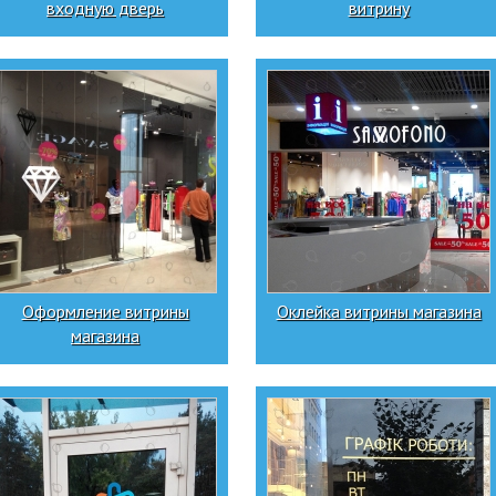
входную дверь
витрину
Оформление витрины
Оклейка витрины магазина
магазина