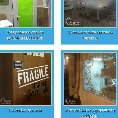
Тонирование стекла
Оклейка стекла матовой
цветными пленками
пленкой
Поклейка оракала
Декоративное оформление
витрины