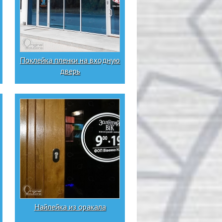
Поклейка пленки на входную
дверь
Найлейка из оракала