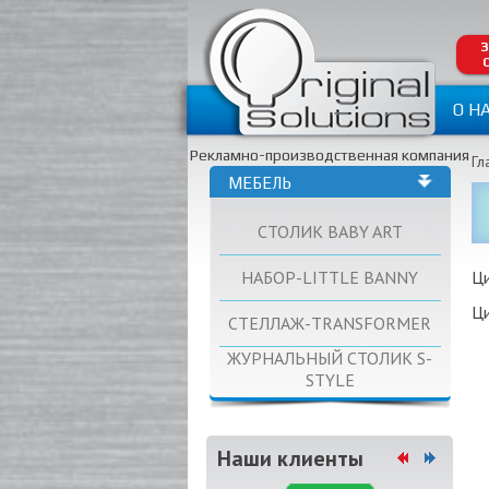
З
О Н
Рекламно-производственная компания
Гл
МЕБЕЛЬ
СТОЛИК BABY ART
НАБОР-LITTLE BANNY
Ц
Ц
СТЕЛЛАЖ-TRANSFORMER
ЖУРНАЛЬНЫЙ СТОЛИК S-
STYLE
Наши клиенты