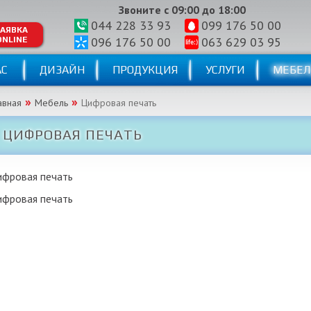
Звоните с 09:00 до 18:00
044 228 33 93
099 176 50 00
АЯВКА
096 176 50 00
063 629 03 95
ONLINE
АС
ДИЗАЙН
ПРОДУКЦИЯ
УСЛУГИ
МЕБЕЛ
авная
Мебель
Цифровая печать
ЦИФРОВАЯ ПЕЧАТЬ
ифровая печать
ифровая печать